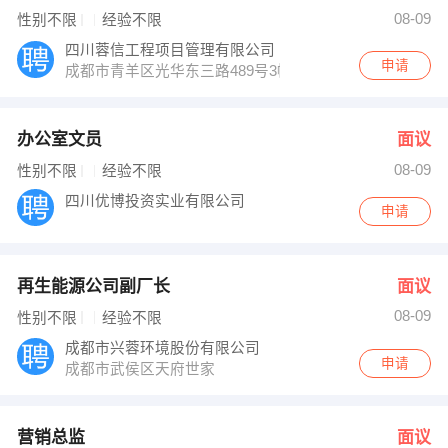
发布 [再生能源公司副厂长 ] 招聘信息
08-09
性别不限
经验不限
陶先生 发布 [营销总监 ] 招聘信息
发布 [房地产经纪人 ] 招聘信息
四川蓉信工程项目管理有限公司
【大唐置业 】 强势入驻
申请
成都市青羊区光华东三路489号3幢6层1、2、3、4、5号
办公室文员
面议
08-09
性别不限
经验不限
四川优博投资实业有限公司
申请
再生能源公司副厂长
面议
08-09
性别不限
经验不限
成都市兴蓉环境股份有限公司
申请
成都市武侯区天府世家
营销总监
面议